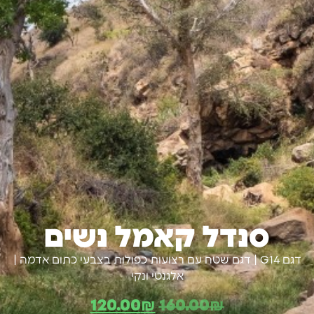
סנדל קאמל נשים
דגם G14 | דגם שטח עם רצועות כפולות בצבעי כתום אדמה |
אלגנטי ונקי
120.00
₪
160.00
₪