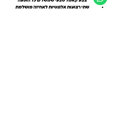
צבע קאמל טבעי שמשלים כל הופעה
שתי רצועות אלגנטיות לאחיזה מושלמת
נוחות מקסימלית לכל שעות היום
מוסיפים עוד סנדל ומקבלים
משלוח חינם!
משלוח חינם ברכישה מעל 280₪