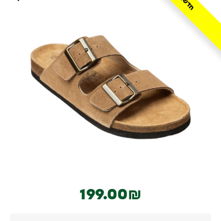
חדש!
199.00
₪